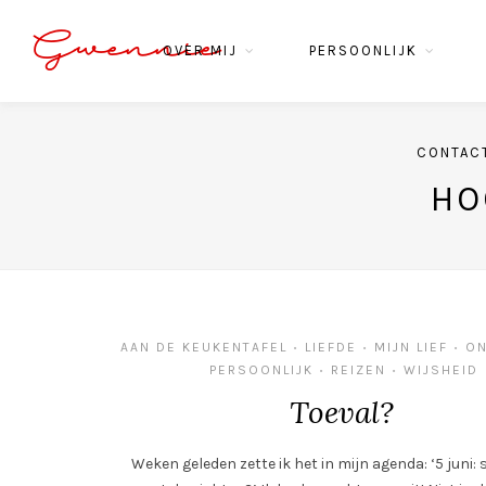
Gwennie
OVER MIJ
PERSOONLIJK
CONTAC
HO
AAN DE KEUKENTAFEL
LIEFDE
MIJN LIEF
O
•
•
•
PERSOONLIJK
REIZEN
WIJSHEID
•
•
Toeval?
Weken geleden zette ik het in mijn agenda: ‘5 juni: 