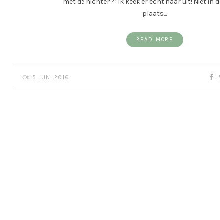
met de nichten?’ Ik keek er echt naar uit! Niet in d
plaats…
READ MORE
On
5 JUNI 2016