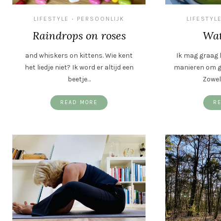
LIFESTYLE
PERSOONLIJK
LIFESTYL
•
Raindrops on roses
Wat
and whiskers on kittens. Wie kent
Ik mag graag l
het liedje niet? Ik word er altijd een
manieren om gez
beetje…
Zowel
READ MORE
R