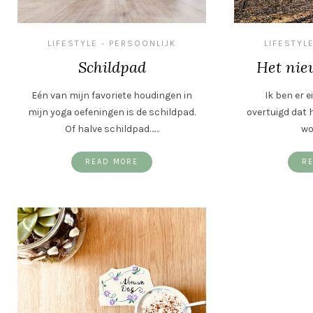
LIFESTYLE
PERSOONLIJK
LIFESTYL
•
Schildpad
Het nie
Eén van mijn favoriete houdingen in
Ik ben er e
mijn yoga oefeningen is de schildpad.
overtuigd dat 
Of halve schildpad……
wo
READ MORE
R