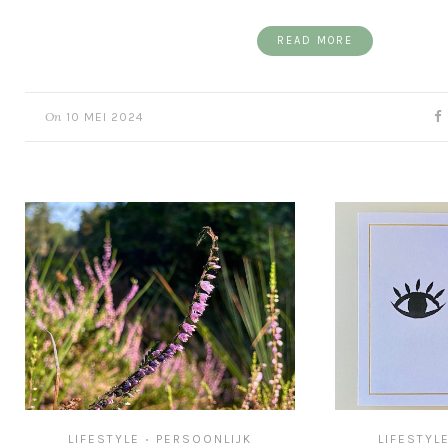
READ MORE
On
10 MEI 2024
LIFESTYLE
PERSOONLIJK
LIFESTYL
•