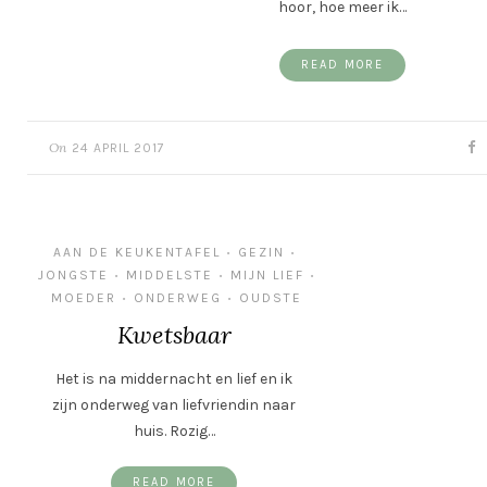
hoor, hoe meer ik…
READ MORE
On
24 APRIL 2017
AAN DE KEUKENTAFEL
GEZIN
•
•
JONGSTE
MIDDELSTE
MIJN LIEF
•
•
•
MOEDER
ONDERWEG
OUDSTE
•
•
Kwetsbaar
Het is na middernacht en lief en ik
zijn onderweg van liefvriendin naar
huis. Rozig…
READ MORE