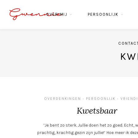
Gwennie
OVER MIJ
PERSOONLIJK
CONTAC
KW
OVERDENKINGEN
PERSOONLIJK
VRIEND
•
•
Kwetsbaar
‘Je bent zo sterk. Jullie doen het zo goed. Echt, 
prachtig, krachtig gezin zijn jullie!’ Hoe meer ik d