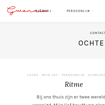
Gwennie
OVER MIJ
PERSOONLIJK
CONTAC
OCHTE
LIEFDE
MIJN LIEF
PERSOONLIJK
SCHRIJVE
•
•
•
Ritme
Bij ons thuis zijn er twee werel