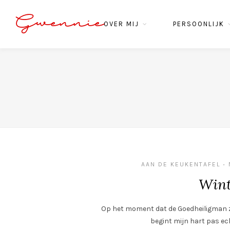
Gwennie
OVER MIJ
PERSOONLIJK
AAN DE KEUKENTAFEL
•
Wint
Op het moment dat de Goedheiligman zi
begint mijn hart pas ec