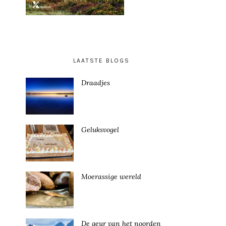
LAATSTE BLOGS
Draadjes
Geluksvogel
Moerassige wereld
De geur van het noorden