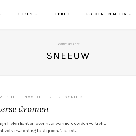
REIZEN
LEKKER!
BOEKEN EN MEDIA
Browsing Tag:
SNEEUW
MIJN LIEF
NOSTALGIE
PERSOONLIJK
•
•
erse dromen
jn hielen licht en weer naar warmere oorden vertrekt,
ht vol verwachting te kloppen. Niet dat…