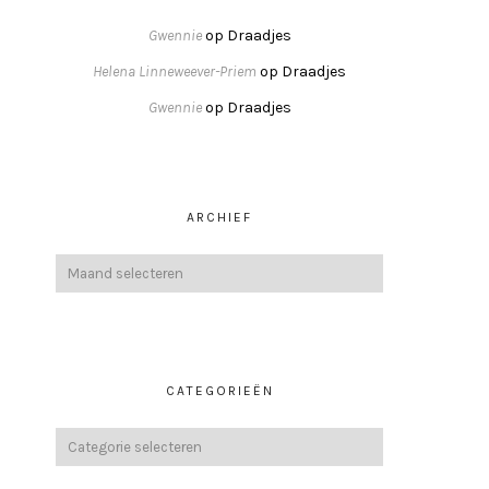
Gwennie
op
Draadjes
Helena Linneweever-Priem
op
Draadjes
Gwennie
op
Draadjes
ARCHIEF
CATEGORIEËN