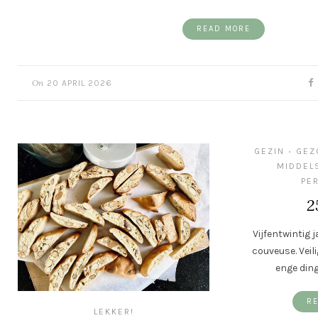
READ MORE
On
20 APRIL 2026
GEZIN
GEZ
•
MIDDEL
PE
2
Vijfentwintig 
couveuse. Veil
enge ding
R
LEKKER!