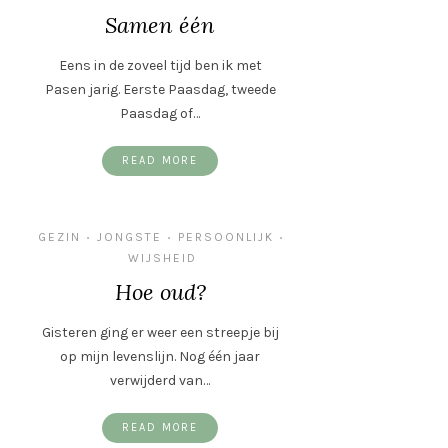
Samen één
Eens in de zoveel tijd ben ik met
Pasen jarig. Eerste Paasdag, tweede
Paasdag of…
READ MORE
GEZIN
JONGSTE
PERSOONLIJK
•
•
•
WIJSHEID
Hoe oud?
Gisteren ging er weer een streepje bij
op mijn levenslijn. Nog één jaar
verwijderd van…
READ MORE