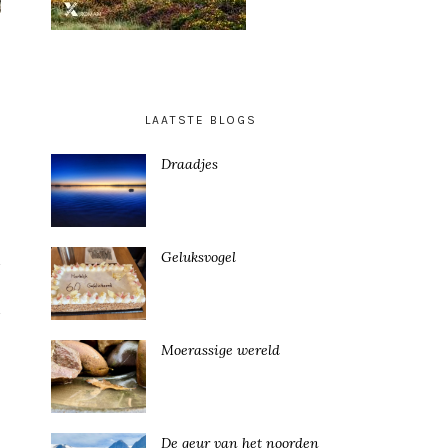
LAATSTE BLOGS
Draadjes
Geluksvogel
Moerassige wereld
De geur van het noorden