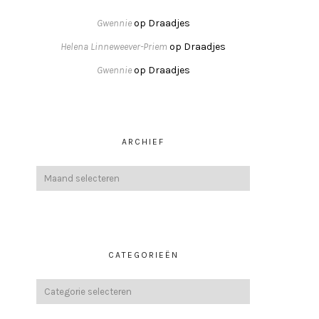
Gwennie
op
Draadjes
Helena Linneweever-Priem
op
Draadjes
Gwennie
op
Draadjes
ARCHIEF
CATEGORIEËN