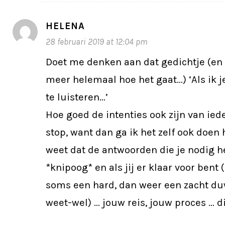
HELENA
28 februari 2019 at 12:04 pm
Doet me denken aan dat gedichtje (en 
meer helemaal hoe het gaat…) ‘Als ik j
te luisteren…’
Hoe goed de intenties ook zijn van ied
stop, want dan ga ik het zelf ook doen h
weet dat de antwoorden die je nodig heb
*knipoog* en als jij er klaar voor bent 
soms een hard, dan weer een zacht duwt
weet-wel) … jouw reis, jouw proces … d