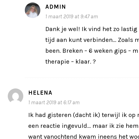
ADMIN
1 maart 2019 at 9:47 am
Dank je wel! Ik vind het zo lastig
tijd aan kunt verbinden… Zoals 
been. Breken – 6 weken gips – m
therapie – klaar. ?
HELENA
1 maart 2019 at 6:17 am
Ik had gisteren (dacht ik) terwijl ik op
een reactie ingevuld… maar ik zie hem
want vanochtend kwam ineens het woor