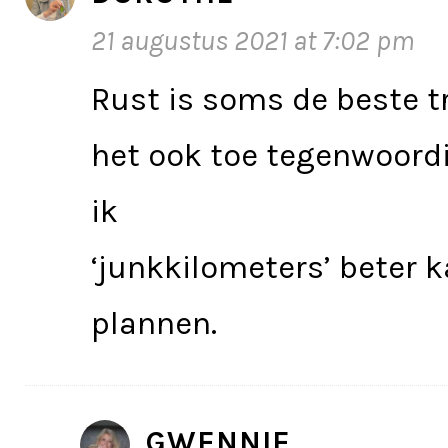
21 augustus 2021 at 7:02 pm
Rust is soms de beste tr
het ook toe tegenwoordi
ik
‘junkkilometers’ beter k
plannen.
GWENNIE