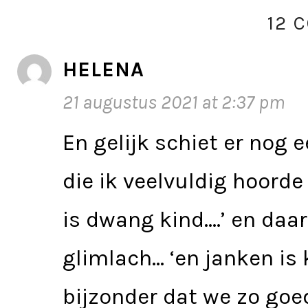
12 
HELENA
21 augustus 2021 at 2:37 pm
En gelijk schiet er nog
die ik veelvuldig hoord
is dwang kind….’ en daa
glimlach… ‘en janken is 
bijzonder dat we zo goed