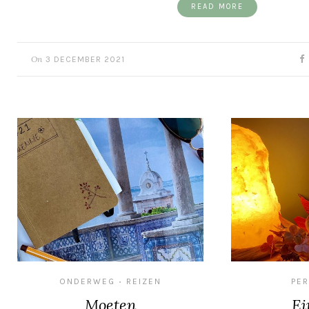
READ MORE
On
3 DECEMBER 2021
ONDERWEG
REIZEN
PE
•
Moeten
Ei