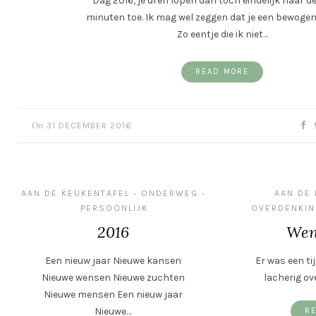
Dag 2016, je uren lopen dan toch eindelijk naar d
minuten toe. Ik mag wel zeggen dat je een bewogen
Zo eentje die ik niet…
READ MORE
On
31 DECEMBER 2016
AAN DE KEUKENTAFEL
ONDERWEG
AAN DE
•
•
PERSOONLIJK
OVERDENKI
2016
Wen
Een nieuw jaar Nieuwe kansen
Er was een tij
Nieuwe wensen Nieuwe zuchten
lacherig ov
Nieuwe mensen Een nieuw jaar
Nieuwe…
R