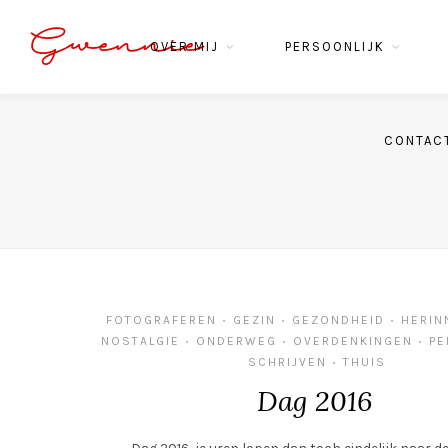
Gwennie
OVER MIJ
PERSOONLIJK
CONTAC
FOTOGRAFEREN
GEZIN
GEZONDHEID
HERIN
•
•
•
NOSTALGIE
ONDERWEG
OVERDENKINGEN
PE
•
•
•
SCHRIJVEN
THUIS
•
Dag 2016