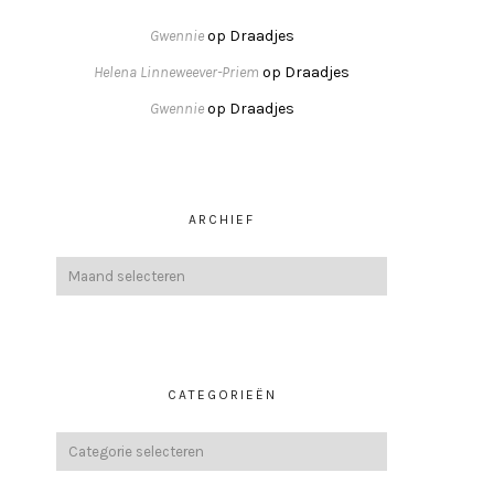
Gwennie
op
Draadjes
Helena Linneweever-Priem
op
Draadjes
Gwennie
op
Draadjes
ARCHIEF
CATEGORIEËN