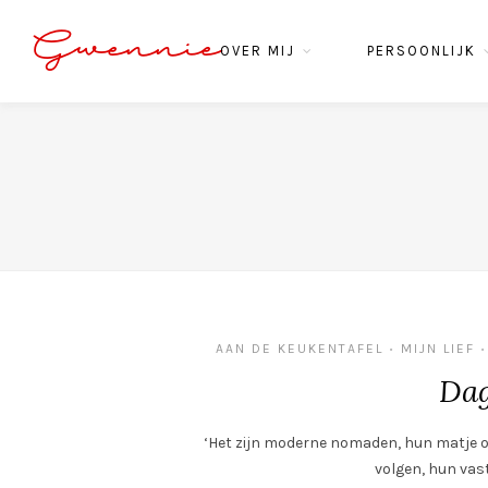
Gwennie
OVER MIJ
PERSOONLIJK
AAN DE KEUKENTAFEL
MIJN LIEF
•
•
Dag
‘Het zijn moderne nomaden, hun matje on
volgen, hun vas