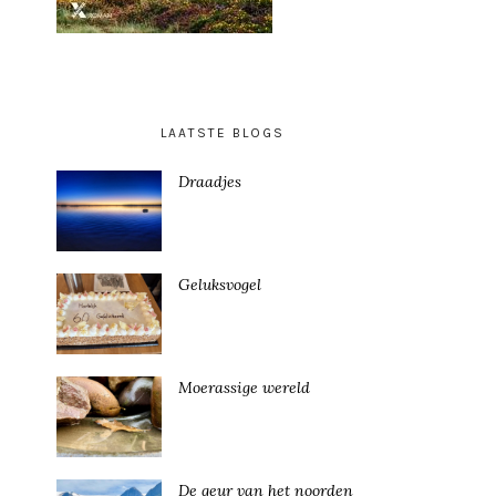
LAATSTE BLOGS
Draadjes
Geluksvogel
Moerassige wereld
De geur van het noorden