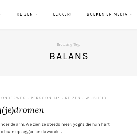
REIZEN
LEKKER!
BOEKEN EN MEDIA
Browsing Tag:
BALANS
ONDERWEG
PERSOONLIJK
REIZEN
WIJSHEID
•
•
•
(je)dromen
der de arm. We zien ze steeds meer: yogi’s die hun hart
te baan opzeggen en de wereld…