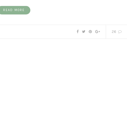
READ MORE
26