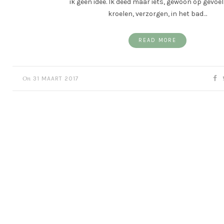
ik geen idee. Ik deed maar iets, gewoon op gevoel
kroelen, verzorgen, in het bad…
READ MORE
On
31 MAART 2017