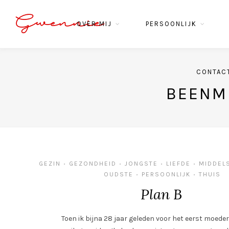
Gwennie
OVER MIJ
PERSOONLIJK
CONTAC
BEENM
GEZIN
GEZONDHEID
JONGSTE
LIEFDE
MIDDEL
•
•
•
•
OUDSTE
PERSOONLIJK
THUIS
•
•
Plan B
Toen ik bijna 28 jaar geleden voor het eerst moede