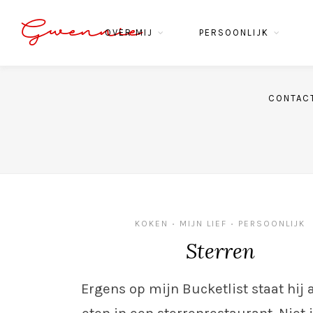
Gwennie
OVER MIJ
PERSOONLIJK
CONTAC
KOKEN
MIJN LIEF
PERSOONLIJK
•
•
Sterren
Ergens op mijn Bucketlist staat hij a