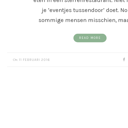
eten in een sterrenrestaurant. Niet 
je ‘eventjes tussendoor’ doet. No
sommige mensen misschien, maa
READ MORE
On
11 FEBRUARI 2016