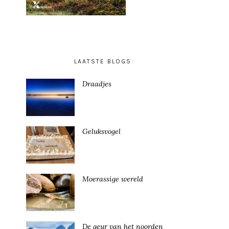
LAATSTE BLOGS
Draadjes
Geluksvogel
Moerassige wereld
De geur van het noorden