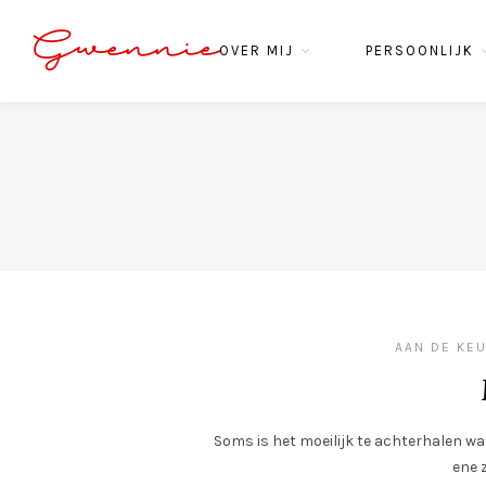
Gwennie
OVER MIJ
PERSOONLIJK
AAN DE KE
Soms is het moeilijk te achterhalen wat
ene z