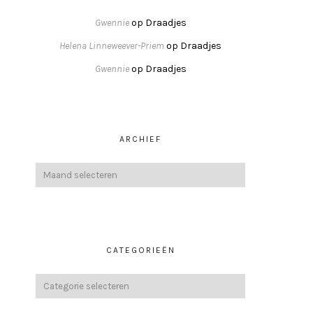
Gwennie
op
Draadjes
Helena Linneweever-Priem
op
Draadjes
Gwennie
op
Draadjes
ARCHIEF
CATEGORIEËN