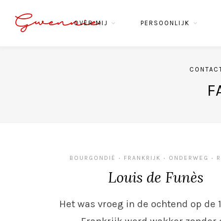
Gwennie
OVER MIJ
PERSOONLIJK
CONTAC
F
BOURGONDIË
FRANKRIJK
ONDERWEG
R
•
•
•
Louis de Funès
Het was vroeg in de ochtend op de 14