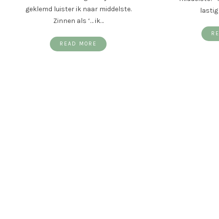
geklemd luister ik naar middelste.
lastig
Zinnen als ‘… ik…
R
READ MORE