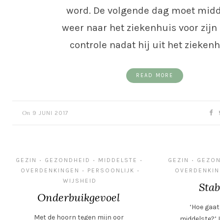
word. De volgende dag moet midd
weer naar het ziekenhuis voor zijn
controle nadat hij uit het zieken
READ MORE
On
9 JUNI 2017
GEZIN
GEZONDHEID
MIDDELSTE
GEZIN
GEZON
•
•
•
•
OVERDENKINGEN
PERSOONLIJK
OVERDENKI
•
•
WIJSHEID
Stab
Onderbuikgevoel
‘Hoe gaat
Met de hoorn tegen mijn oor
middelste?’ I