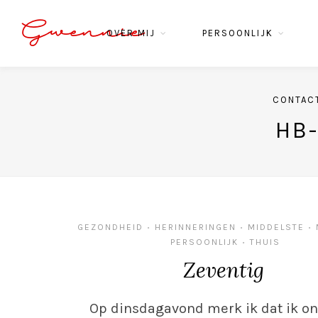
Gwennie
OVER MIJ
PERSOONLIJK
CONTAC
HB
GEZONDHEID
HERINNERINGEN
MIDDELSTE
•
•
•
PERSOONLIJK
THUIS
•
Zeventig
Op dinsdagavond merk ik dat ik on