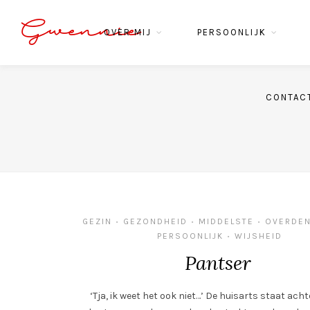
Gwennie
OVER MIJ
PERSOONLIJK
CONTAC
GEZIN
GEZONDHEID
MIDDELSTE
OVERDEN
•
•
•
PERSOONLIJK
WIJSHEID
•
Pantser
‘Tja, ik weet het ook niet…’ De huisarts staat ach