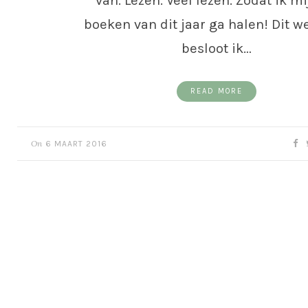
van. Lezen. Veel lezen. Zodat ik mi
boeken van dit jaar ga halen! Dit 
besloot ik…
READ MORE
On
6 MAART 2016