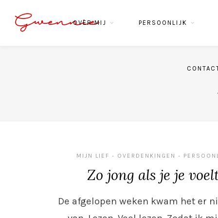
Gwennie
OVER MIJ
PERSOONLIJK
CONTAC
MIJN LIEF
OVERDENKINGEN
PERSOONL
•
•
Zo jong als je je voel
De afgelopen weken kwam het er ni