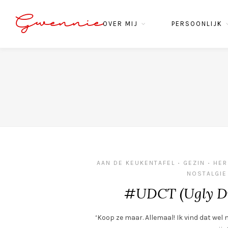
Gwennie
OVER MIJ
PERSOONLIJK
AAN DE KEUKENTAFEL
GEZIN
HER
•
•
NOSTALGIE
#UDCT (Ugly Du
‘Koop ze maar. Allemaal! Ik vind dat wel m