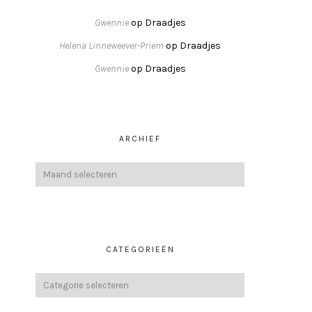
Gwennie
op
Draadjes
Helena Linneweever-Priem
op
Draadjes
Gwennie
op
Draadjes
ARCHIEF
CATEGORIEËN