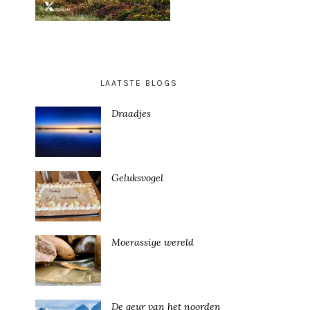
LAATSTE BLOGS
Draadjes
Geluksvogel
Moerassige wereld
De geur van het noorden