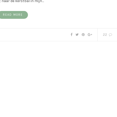
t naar de kerstbal in mijn…
READ MORE
22