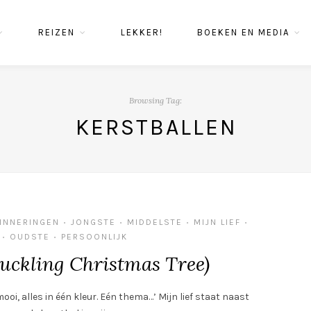
REIZEN
LEKKER!
BOEKEN EN MEDIA
Browsing Tag:
KERSTBALLEN
INNERINGEN
JONGSTE
MIDDELSTE
MIJN LIEF
•
•
•
•
OUDSTE
PERSOONLIJK
•
•
ckling Christmas Tree)
ooi, alles in één kleur. Eén thema…’ Mijn lief staat naast