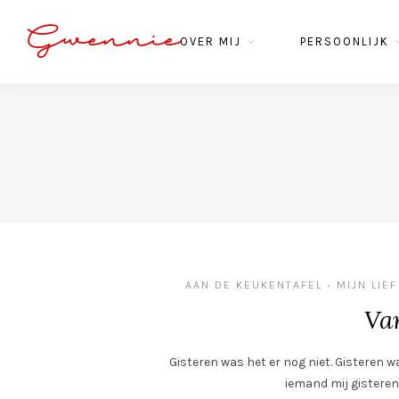
Gwennie
OVER MIJ
PERSOONLIJK
AAN DE KEUKENTAFEL
MIJN LIEF
•
Va
Gisteren was het er nog niet. Gisteren wa
iemand mij gistere