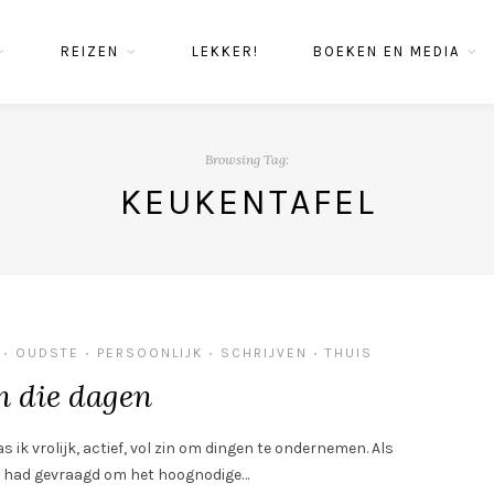
REIZEN
LEKKER!
BOEKEN EN MEDIA
Browsing Tag:
KEUKENTAFEL
OUDSTE
PERSOONLIJK
SCHRIJVEN
THUIS
•
•
•
•
n die dagen
s ik vrolijk, actief, vol zin om dingen te ondernemen. Als
n had gevraagd om het hoognodige…