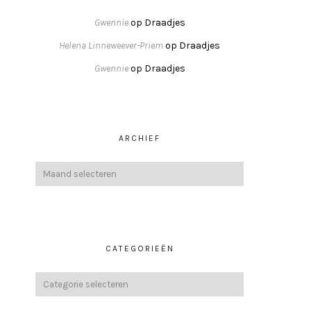
Gwennie
op
Draadjes
Helena Linneweever-Priem
op
Draadjes
Gwennie
op
Draadjes
ARCHIEF
CATEGORIEËN