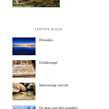
LAATSTE BLOGS
Draadjes
Geluksvogel
Moerassige wereld
De geur van het noorden