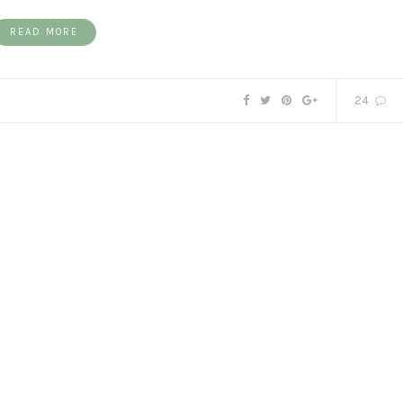
READ MORE
24