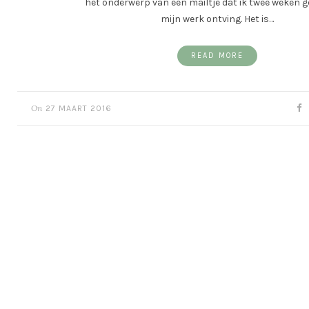
het onderwerp van een mailtje dat ik twee weken g
mijn werk ontving. Het is…
READ MORE
On
27 MAART 2016