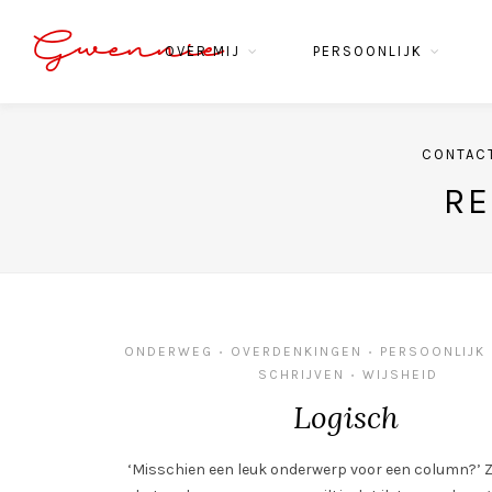
Gwennie
OVER MIJ
PERSOONLIJK
CONTAC
RE
ONDERWEG
OVERDENKINGEN
PERSOONLIJK
•
•
SCHRIJVEN
WIJSHEID
•
Logisch
‘Misschien een leuk onderwerp voor een column?’ Z