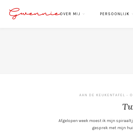
Gwennie
OVER MIJ
PERSOONLIJK
AAN DE KEUKENTAFEL
O
•
Tw
Afgelopen week moest ik mijn spiraaltje
gesprek met mijn huisa