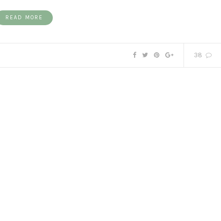
READ MORE
38