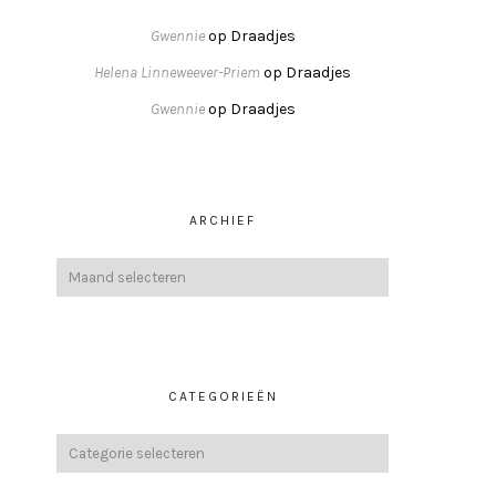
Gwennie
op
Draadjes
Helena Linneweever-Priem
op
Draadjes
Gwennie
op
Draadjes
ARCHIEF
CATEGORIEËN