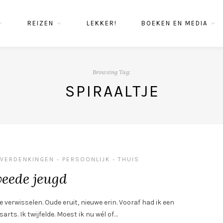
REIZEN
LEKKER!
BOEKEN EN MEDIA
Browsing Tag:
SPIRAALTJE
VERDENKINGEN
PERSOONLIJK
THUIS
•
•
eede jeugd
 verwisselen. Oude eruit, nieuwe erin. Vooraf had ik een
rts. Ik twijfelde. Moest ik nu wél of…