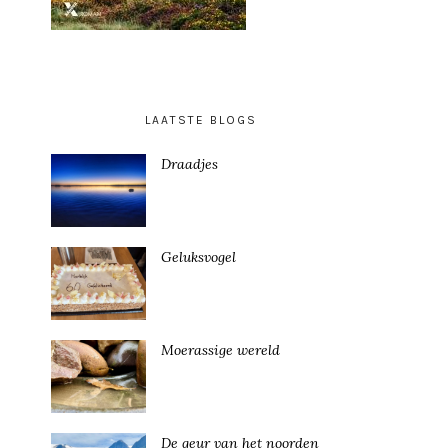
LAATSTE BLOGS
Draadjes
Geluksvogel
Moerassige wereld
De geur van het noorden