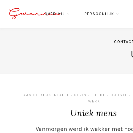
Gwennie
OVER MIJ
PERSOONLIJK
CONTAC
AAN DE KEUKENTAFEL
GEZIN
LIEFDE
OUDSTE
•
•
•
•
WERK
Uniek mens
Vanmorgen werd ik wakker met hoo