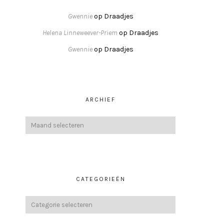
Gwennie
op
Draadjes
Helena Linneweever-Priem
op
Draadjes
Gwennie
op
Draadjes
ARCHIEF
CATEGORIEËN