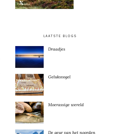
LAATSTE BLOGS
Draadjes
Geluksvogel
Moerassige wereld
De geur van het noorden