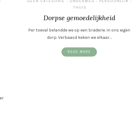
GEEN CATEGORIE
ONDERWEG
PERSOONLIJK
•
•
•
•
THUIS
Dorpse gemoedelijkheid
Per toeval belandde we op een braderie. In ons eigen
dorp. Verbaasd keken we elkaar…
READ MORE
er