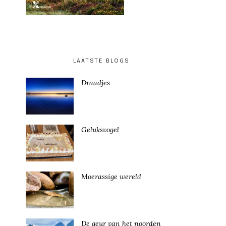
LAATSTE BLOGS
Draadjes
Geluksvogel
Moerassige wereld
De geur van het noorden