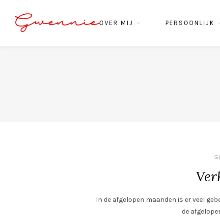
Gwennie
OVER MIJ
PERSOONLIJK
G
Ver
In de afgelopen maanden is er veel gebeu
de afgelopen