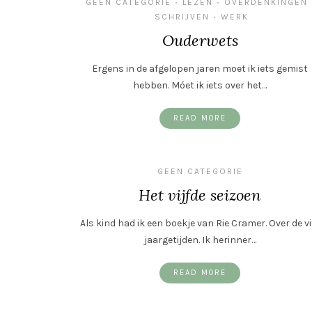
GEEN CATEGORIE
LEZEN
OVERDENKINGEN
•
•
SCHRIJVEN
WERK
•
Ouderwets
Ergens in de afgelopen jaren moet ik iets gemist
hebben. Móet ik iets over het…
READ MORE
GEEN CATEGORIE
Het vijfde seizoen
Als kind had ik een boekje van Rie Cramer. Over de vi
jaargetijden. Ik herinner…
READ MORE