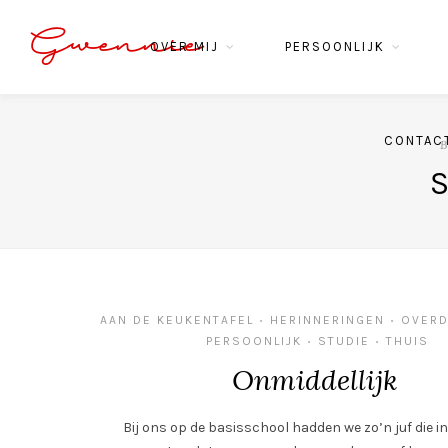
Gwennie
OVER MIJ
PERSOONLIJK
CONTAC
B
AAN DE KEUKENTAFEL
HERINNERINGEN
OVERD
•
•
PERSOONLIJK
STUDIE
THUIS
•
•
Onmiddellijk
Bij ons op de basisschool hadden we zo’n juf die in