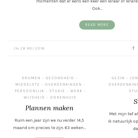
momenten dat er eens een keer een leraar of lerare
Ook…
READ MORE
On
28 MEI 2018
DROMEN
GEZONDHEID
GEZIN
JO
•
•
•
MIDDELSTE
OVERDENKINGEN
OVERDENKIN
•
•
PERSOONLIJK
STUDIE
WERK
STU
•
•
•
WIJSHEID
ZIEKENHUIS
•
S
Plannen maken
Met mijn lief a
Ruim een jaar zijn we nu verder. 14,5
ik natuurlijk o
maand om precies te zijn. 63 weken…
da