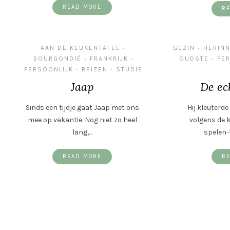
READ MORE
R
AAN DE KEUKENTAFEL
GEZIN
HERIN
•
•
BOURGONDIË
FRANKRIJK
OUDSTE
PE
•
•
•
PERSOONLIJK
REIZEN
STUDIE
•
•
Jaap
De ec
Sinds een tijdje gaat Jaap met ons
Hij kleuterde
mee op vakantie. Nog niet zo heel
volgens de k
lang,…
spelen-
READ MORE
R