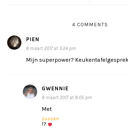
4 COMMENTS
PIEN
8 maart 2017 at 3:24 pm
Mijn superpower? Keukentafelgespre
GWENNIE
8 maart 2017 at 8:05 pm
Met
zussen
!?