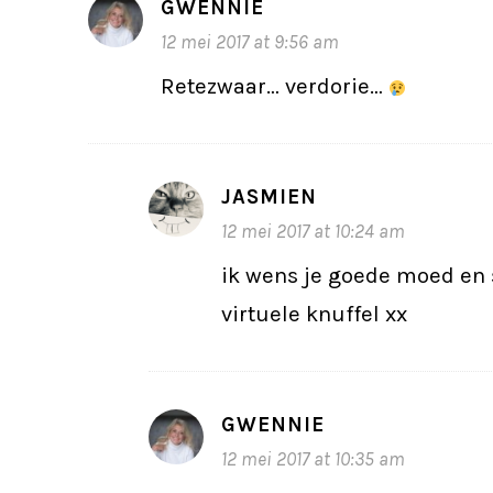
GWENNIE
12 mei 2017 at 9:56 am
Retezwaar… verdorie…
JASMIEN
12 mei 2017 at 10:24 am
ik wens je goede moed en 
virtuele knuffel xx
GWENNIE
12 mei 2017 at 10:35 am