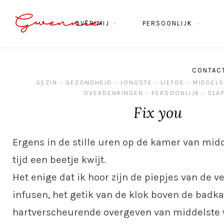
Gwennie
OVER MIJ
PERSOONLIJK
CONTAC
GEZIN
GEZONDHEID
JONGSTE
LIEFDE
MIDDELS
•
•
•
•
OVERDENKINGEN
PERSOONLIJK
SLA
•
•
Fix you
Ergens in de stille uren op de kamer van midd
tijd een beetje kwijt.
Het enige dat ik hoor zijn de piepjes van de v
infusen, het getik van de klok boven de bad
hartverscheurende overgeven van middelste