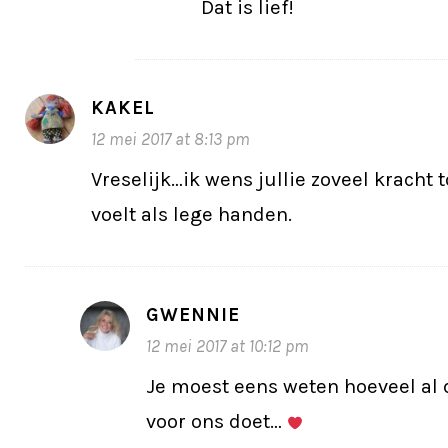
Dat is lief!
KAKEL
12 mei 2017 at 8:13 pm
Vreselijk…ik wens jullie zoveel kracht 
voelt als lege handen.
GWENNIE
12 mei 2017 at 10:12 pm
Je moest eens weten hoeveel al 
voor ons doet…