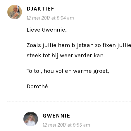
DJAKTIEF
12 mei 2017 at 9:04 am
Lieve Gwennie,
Zoals jullie hem bijstaan zo fixen jull
steek tot hij weer verder kan.
Toitoi, hou vol en warme groet,
Dorothé
GWENNIE
12 mei 2017 at 9:55 am