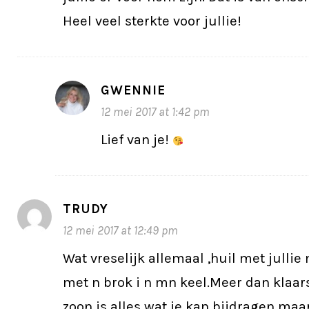
Heel veel sterkte voor jullie!
GWENNIE
12 mei 2017 at 1:42 pm
Lief van je!
TRUDY
12 mei 2017 at 12:49 pm
Wat vreselijk allemaal ,huil met jullie
met n brok i n mn keel.Meer dan klaars
zoon is alles wat je kan bijdragen maar