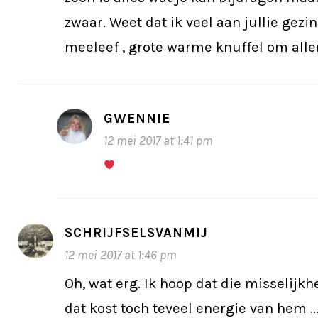
zwaar. Weet dat ik veel aan jullie gezi
meeleef , grote warme knuffel om alle
GWENNIE
12 mei 2017 at 1:41 pm
SCHRIJFSELSVANMIJ
12 mei 2017 at 1:46 pm
Oh, wat erg. Ik hoop dat die misselijkh
dat kost toch teveel energie van hem … 