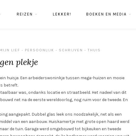
REIZEN
LEKKER!
BOEKEN EN MEDIA
MIJN LIEF
PERSOONLIJK
SCHRIJVEN
THUIS
•
•
•
gen plekje
 klein huisje. Een arbeiderswoninkje tussen mega-huizen en mooie
s betreft.
betaalbaar was, ondanks locatie en straatbeeld. Het nadeel van dit
ebouwd net na de eerste wereldoorlog, nog ruim voor de tweede. En
ing aangepakt. Dubbel glas leek ons noodzakelijk, net als een
 middel van een aanbouw. Huiskamertje met grote open haard werd
aar de tuin. Garage werd omgebouwd tot bijkeuken en tweede