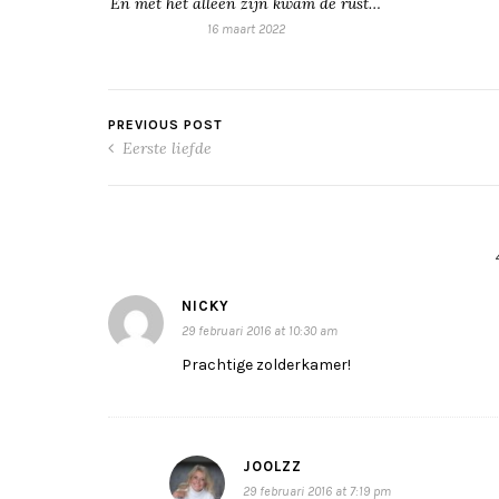
En met het alleen zijn kwam de rust…
16 maart 2022
PREVIOUS POST
Eerste liefde
NICKY
29 februari 2016 at 10:30 am
Prachtige zolderkamer!
JOOLZZ
29 februari 2016 at 7:19 pm