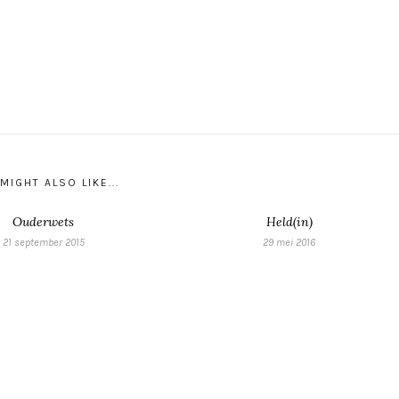
MIGHT ALSO LIKE...
Ouderwets
Held(in)
21 september 2015
29 mei 2016