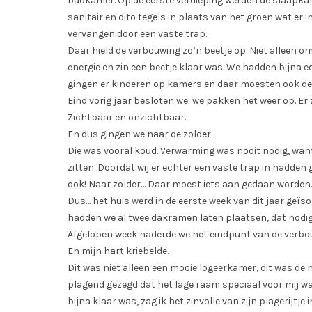
badkamer. Op de eerste verdieping werden de slaapk
sanitair en dito tegels in plaats van het groen wat er
vervangen door een vaste trap.
Daar hield de verbouwing zo’n beetje op. Niet alleen
energie en zin een beetje klaar was. We hadden bijna e
gingen er kinderen op kamers en daar moesten ook de 
Eind vorig jaar besloten we: we pakken het weer op. Er 
Zichtbaar en onzichtbaar.
En dus gingen we naar de zolder.
Die was vooral koud. Verwarming was nooit nodig, want 
zitten. Doordat wij er echter een vaste trap in hadden
ook! Naar zolder… Daar moest iets aan gedaan worden. 
Dus… het huis werd in de eerste week van dit jaar geï
hadden we al twee dakramen laten plaatsen, dat nodigd
Afgelopen week naderde we het eindpunt van de verbo
En mijn hart kriebelde.
Dit was niet alleen een mooie logeerkamer, dit was de m
plagend gezegd dat het lage raam speciaal voor mij was
bijna klaar was, zag ik het zinvolle van zijn plagerijtje i