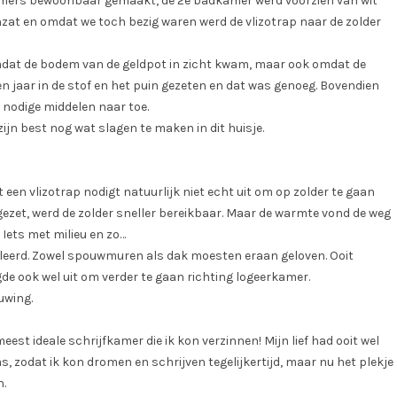
amers bewoonbaar gemaakt, de 2e badkamer werd voorzien van wit
 inzat en omdat we toch bezig waren werd de vlizotrap naar de zolder
 omdat de bodem van de geldpot in zicht kwam, maar ook omdat de
en jaar in de stof en het puin gezeten en dat was genoeg. Bovendien
nodige middelen naar toe.
zijn best nog wat slagen te maken in dit huisje.
een vlizotrap nodigt natuurlijk niet echt uit om op zolder te gaan
 gezet, werd de zolder sneller bereikbaar. Maar de warmte vond de weg
Iets met milieu en zo…
soleerd. Zowel spouwmuren als dak moesten eraan geloven. Ooit
e ook wel uit om verder te gaan richting logeerkamer.
uwing.
eest ideale schrijfkamer die ik kon verzinnen! Mijn lief had ooit wel
, zodat ik kon dromen en schrijven tegelijkertijd, maar nu het plekje
n.