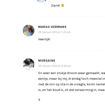
Dank!
MARGO HERMANS
29 februari 2016 at 11:23 am
Heerlijk!
MORGAINE
29 februari 2016 at 12:09 pm
En weer een stukje droom waar gemaakt, wat g
eentje, maar bij mij, ik eindig toch meestal
met de zon op sta in de vroegte, komt namel
is, en het koud is, zit wel verwarming in, maar
X