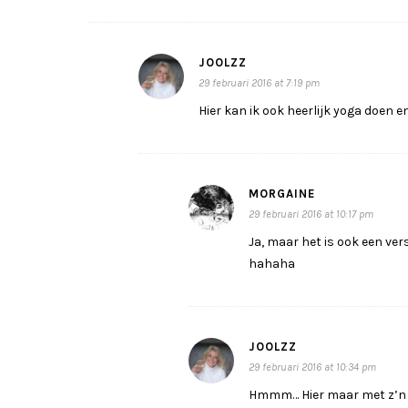
JOOLZZ
29 februari 2016 at 7:19 pm
Hier kan ik ook heerlijk yoga doen 
MORGAINE
29 februari 2016 at 10:17 pm
Ja, maar het is ook een vers
hahaha
JOOLZZ
29 februari 2016 at 10:34 pm
Hmmm… Hier maar met z’n tw