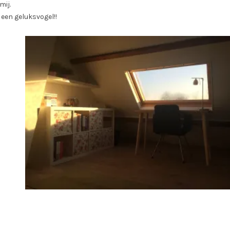
mij.
k een geluksvogel!!