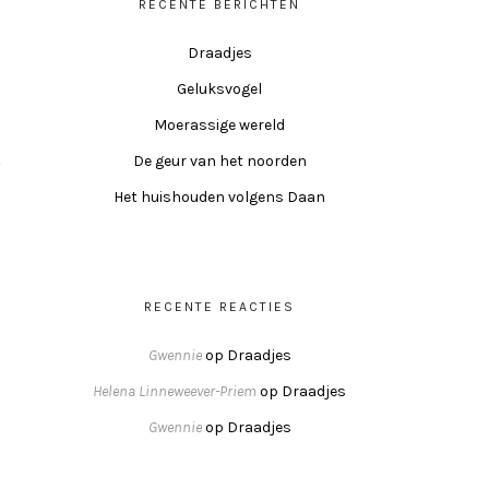
RECENTE BERICHTEN
Draadjes
Geluksvogel
Moerassige wereld
De geur van het noorden
Het huishouden volgens Daan
RECENTE REACTIES
Gwennie
op
Draadjes
Helena Linneweever-Priem
op
Draadjes
Gwennie
op
Draadjes