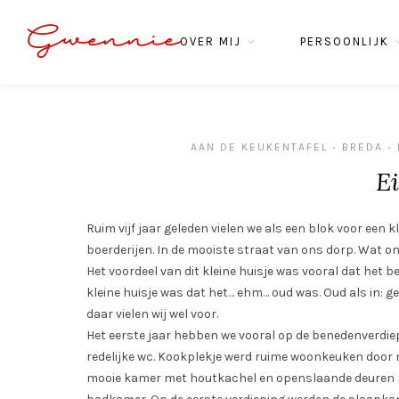
Gwennie
OVER MIJ
PERSOONLIJK
AAN DE KEUKENTAFEL
BREDA
•
•
Ei
Ruim vijf jaar geleden vielen we als een blok voor een
boerderijen. In de mooiste straat van ons dorp. Wat on
Het voordeel van dit kleine huisje was vooral dat het 
kleine huisje was dat het… ehm… oud was. Oud als in: g
daar vielen wij wel voor.
Het eerste jaar hebben we vooral op de benedenverdiep
redelijke wc. Kookplekje werd ruime woonkeuken door
mooie kamer met houtkachel en openslaande deuren n