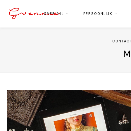
Gwennie
OVER MIJ
PERSOONLIJK
CONTAC
M