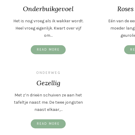
Onderbuikgevoel
Roses
Het is nog vroeg als ik wakker wordt.
Eén van de eer
Heel vroeg eigenlijk. Kwart over vijf
moeder lang
om…
geuroli
READ MORE
R
ONDERWEG
Gezellig
Met z’n drieën schuiven ze aan het
tafeltje naast me. De twee jongsten
naast elkaar,…
READ MORE