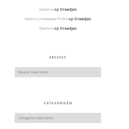
Gwennie
op
Draadjes
Helena Linneweever-Priem
op
Draadjes
Gwennie
op
Draadjes
ARCHIEF
CATEGORIEËN