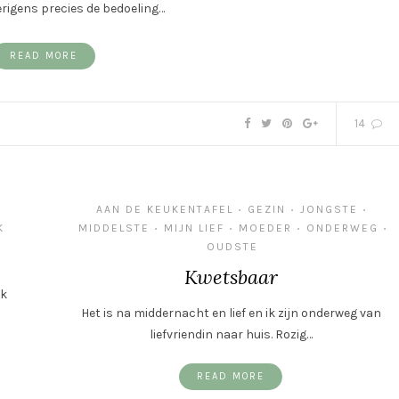
rigens precies de bedoeling…
READ MORE
14
AAN DE KEUKENTAFEL
GEZIN
JONGSTE
•
•
•
K
MIDDELSTE
MIJN LIEF
MOEDER
ONDERWEG
•
•
•
•
OUDSTE
Kwetsbaar
Ik
Het is na middernacht en lief en ik zijn onderweg van
liefvriendin naar huis. Rozig…
READ MORE