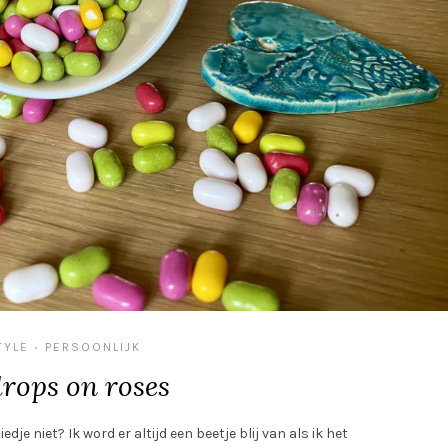
TYLE
PERSOONLIJK
•
rops on roses
dje niet? Ik word er altijd een beetje blij van als ik het