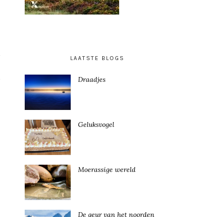
LAATSTE BLOGS
Draadjes
Geluksvogel
Moerassige wereld
De geur van het noorden