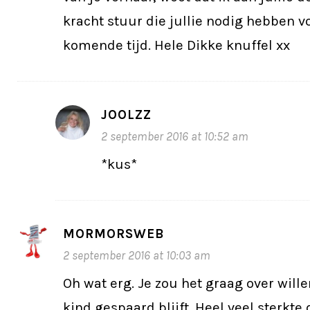
kracht stuur die jullie nodig hebben v
komende tijd. Hele Dikke knuffel xx
JOOLZZ
2 september 2016 at 10:52 am
*kus*
MORMORSWEB
2 september 2016 at 10:03 am
Oh wat erg. Je zou het graag over will
kind gespaard blijft. Heel veel sterkte