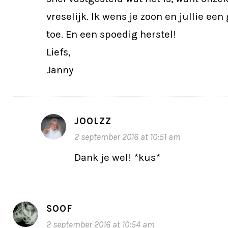
vreselijk. Ik wens je zoon en jullie ee
toe. En een spoedig herstel!
Liefs,
Janny
JOOLZZ
2 september 2016 at 10:51 am
Dank je wel! *kus*
SOOF
2 september 2016 at 10:54 am