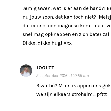
Jemig Gwen, wat is er aan de hand?! E
nu jouw zoon, dat kán toch niet?! Meisj
dat er snel een diagnose komt maar vo
snel mag opknappen en zich beter zal 
Dikke, dikke hug! Xxx
JOOLZZ
2 september 2016 at 10:55 am
Bizar hè? M. en ik appen ons ge
We zijn elkaars strohalm… pfttt