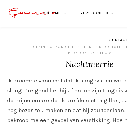
Gwennie
OVER MIJ
PERSOONLIJK
CONTAC
GEZIN
GEZONDHEID
LIEFDE
MIDDELSTE
•
•
•
•
PERSOONLIJK
THUIS
•
Nachtmerrie
Ik droomde vannacht dat ik aangevallen werd
slang. Dreigend liet hij af en toe zijn tong sisse
de mijne omarmde. Ik durfde niet te gillen, b
nog bozer zou maken en dat hij zou toeslaan. T
bekroop me een gevoel van verstikking. Hoe 