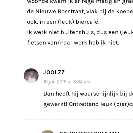
woonde kwam ik er regelmatig èn graa
de Nieuwe Bosstraat, vlak bij de Koepel
ook, in een (leuk) biercafé.
Ik werk niet buitenshuis, dus een (leu
fietsen van/naar werk heb ik niet.
JOOLZZ
19 juli 2015 at 8:34 am
Dan heeft hij waarschijnlijk bij 
gewerkt! Ontzettend leuk (bier)c