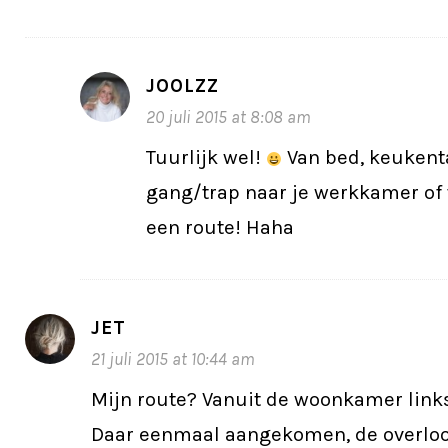
JOOLZZ
20 juli 2015 at 8:08 am
Tuurlijk wel!
Van bed, keukenta
gang/trap naar je werkkamer of t
een route! Haha
JET
21 juli 2015 at 10:44 am
Mijn route? Vanuit de woonkamer links 
Daar eenmaal aangekomen, de overlo