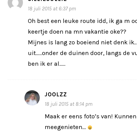
18 juli 2015 at 6:37 pm
Oh best een leuke route idd, ik ga m o
keertje doen na mn vakantie oke??
Mijnes is lang zo boeiend niet denk ik…
uit…..onder de duinen door, langs de v
ben ik er al…..
JOOLZZ
18 juli 2015 at 8:14 pm
Maak er eens foto’s van! Kunnen
meegenieten…