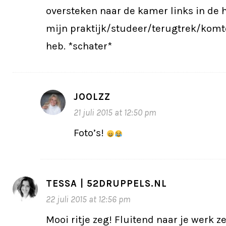
oversteken naar de kamer links in de h
mijn praktijk/studeer/terugtrek/kom
heb. *schater*
JOOLZZ
21 juli 2015 at 12:50 pm
Foto’s!
TESSA | 52DRUPPELS.NL
22 juli 2015 at 12:56 pm
Mooi ritje zeg! Fluitend naar je werk z