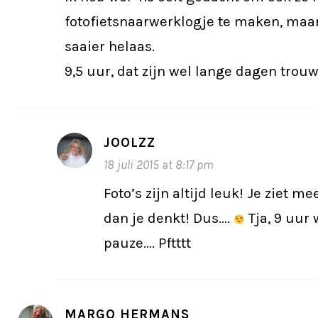
fotofietsnaarwerklogje te maken, maar
saaier helaas.
9,5 uur, dat zijn wel lange dagen trou
JOOLZZ
18 juli 2015 at 8:17 pm
Foto’s zijn altijd leuk! Je ziet m
dan je denkt! Dus….
Tja, 9 uur 
pauze…. Pftttt
MARGO HERMANS