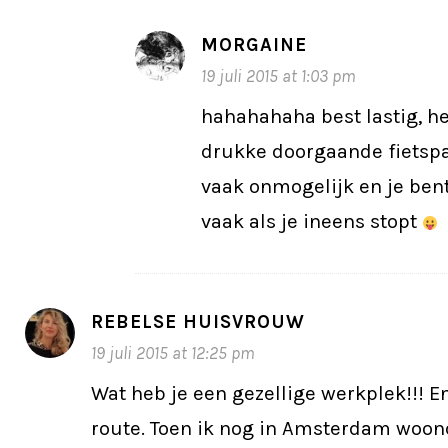
MORGAINE
19 juli 2015 at 1:03 pm
hahahahaha best lastig, he
drukke doorgaande fietspa
vaak onmogelijk en je ben
vaak als je ineens stopt
REBELSE HUISVROUW
19 juli 2015 at 12:25 pm
Wat heb je een gezellige werkplek!!! En
route. Toen ik nog in Amsterdam woond