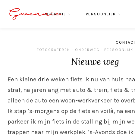
Gwennie
OVER MIJ
PERSOONLIJK
CONTAC
FOTOGRAFEREN
ONDERWEG
PERSOONLIJK
•
•
Nieuwe weg
Een kleine drie weken fiets ik nu van huis na
straf, na jarenlang met auto & trein, fiets & 
alleen de auto een woon-werkverkeer te over
Ik stap ‘s-morgens op de fiets en voilà, na ee
parkeer ik mijn fiets in de stalling bij mijn w
trappen naar mijn werkplek. ‘s-Avonds doe ik