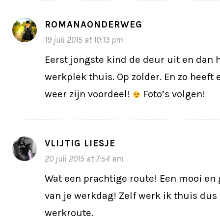
ROMANAONDERWEG
19 juli 2015 at 10:13 pm
Eerst jongste kind de deur uit en dan 
werkplek thuis. Op zolder. En zo heeft 
weer zijn voordeel!
Foto’s volgen!
VLIJTIG LIESJE
20 juli 2015 at 7:54 am
Wat een prachtige route! Een mooi en
van je werkdag! Zelf werk ik thuis dus
werkroute.