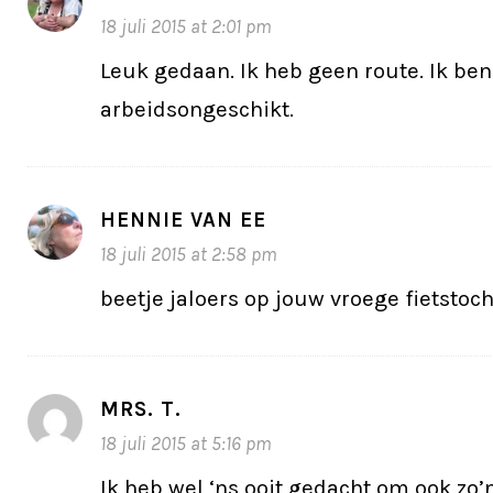
18 juli 2015 at 2:01 pm
Leuk gedaan. Ik heb geen route. Ik ben
arbeidsongeschikt.
HENNIE VAN EE
18 juli 2015 at 2:58 pm
beetje jaloers op jouw vroege fietstoch
MRS. T.
18 juli 2015 at 5:16 pm
Ik heb wel ‘ns ooit gedacht om ook zo’