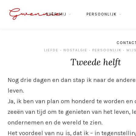
Gwennie
OVER MIJ
PERSOONLIJK
CONTAC
LIEFDE
NOSTALGIE
PERSOONLIJK
WIJ
•
•
•
Tweede helft
Nog drie dagen en dan stap ik naar de andere
leven.
Ja, ik ben van plan om honderd te worden en 
zeeën van tijd om te genieten van het leven, 
ondernemen en de wereld te zien.
Het voordeel van nu is, dat ik – in tegenstelling