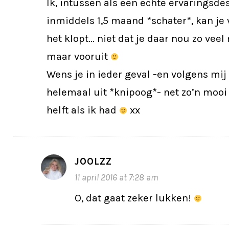
Ik, intussen als een echte ervaringsde
inmiddels 1,5 maand *schater*, kan je
het klopt… niet dat je daar nou zo veel
maar vooruit
Wens je in ieder geval -en volgens mij
helemaal uit *knipoog*- net zo’n mooi
helft als ik had
xx
JOOLZZ
11 april 2016 at 7:28 am
O, dat gaat zeker lukken!