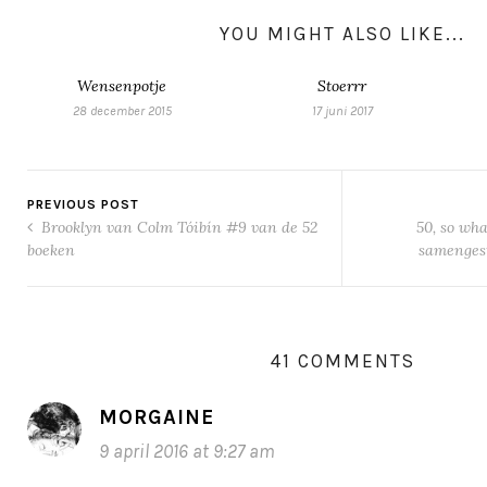
YOU MIGHT ALSO LIKE...
Wensenpotje
Stoerrr
28 december 2015
17 juni 2017
PREVIOUS POST
Brooklyn van Colm Tóibín #9 van de 52
50, so wh
boeken
samenges
41 COMMENTS
MORGAINE
9 april 2016 at 9:27 am