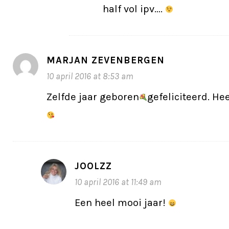
half vol ipv….
MARJAN ZEVENBERGEN
10 april 2016 at 8:53 am
Zelfde jaar geboren
gefeliciteerd. He
JOOLZZ
10 april 2016 at 11:49 am
Een heel mooi jaar!