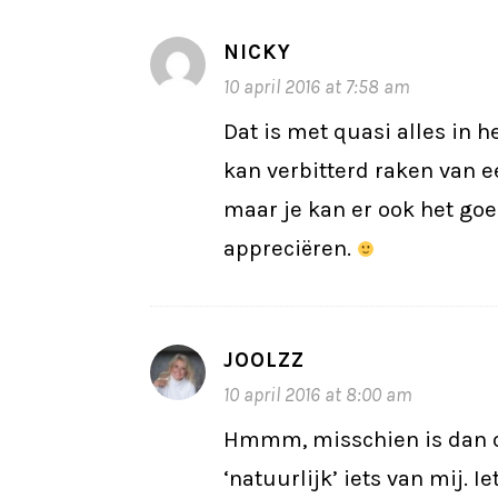
NICKY
10 april 2016 at 7:58 am
Dat is met quasi alles in he
kan verbitterd raken van e
maar je kan er ook het go
appreciëren.
JOOLZZ
10 april 2016 at 8:00 am
Hmmm, misschien is dan o
‘natuurlijk’ iets van mij. I