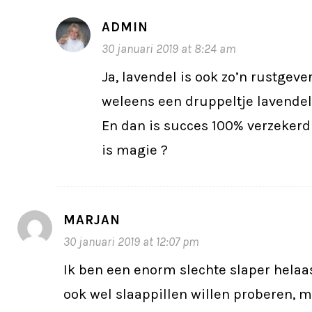
ADMIN
30 januari 2019 at 8:24 am
Ja, lavendel is ook zo’n rustgeve
weleens een druppeltje lavendel b
En dan is succes 100% verzekerd
is magie ?
MARJAN
30 januari 2019 at 12:07 pm
Ik ben een enorm slechte slaper helaas
ook wel slaappillen willen proberen, m