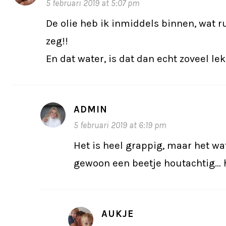
5 februari 2019 at 5:07 pm
De olie heb ik inmiddels binnen, wat ru
zeg!!
En dat water, is dat dan echt zoveel le
ADMIN
5 februari 2019 at 6:19 pm
Het is heel grappig, maar het w
gewoon een beetje houtachtig… h
AUKJE