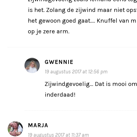
is het. Zolang de zijwind maar niet ops
het gewoon goed gaat…. Knuffel van mi
op je zere arm.
GWENNIE
19 augustus 2017 at 12:56 pm
Zijwindgevoelig… Dat is mooi o
inderdaad!
MARJA
19 augustus 2017 at 11:37 am