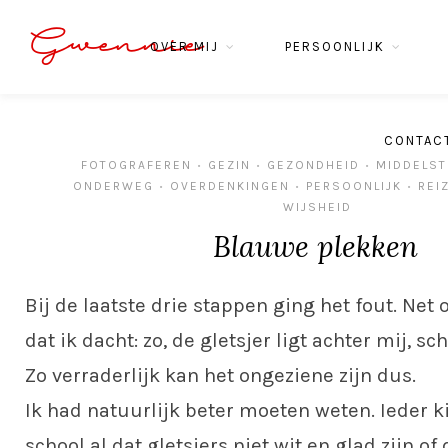
Gwennie
OVER MIJ
PERSOONLIJK
CONTAC
FOTOGRAFEREN
GEZIN
GEZONDHEID
MIDDELST
•
•
•
ONDERWEG
OVERDENKINGEN
PERSOONLIJK
REI
•
•
•
WIJSHEID
Blauwe plekken
Bij de laatste drie stappen ging het fout. Ne
dat ik dacht: zo, de gletsjer ligt achter mij, sc
Zo verraderlijk kan het ongeziene zijn dus.
Ik had natuurlijk beter moeten weten. Ieder k
school al dat gletsjers niet wit en glad zijn of 