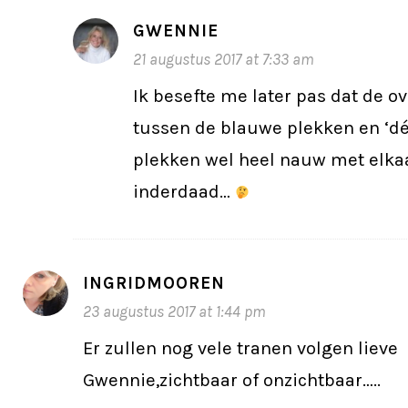
GWENNIE
21 augustus 2017 at 7:33 am
Ik besefte me later pas dat de 
tussen de blauwe plekken en ‘d
plekken wel heel nauw met elkaa
inderdaad…
INGRIDMOOREN
23 augustus 2017 at 1:44 pm
Er zullen nog vele tranen volgen lieve
Gwennie,zichtbaar of onzichtbaar…..