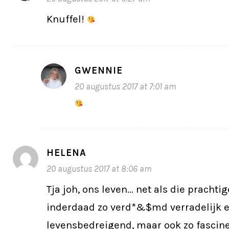
Knuffel!
GWENNIE
20 augustus 2017 at 7:01 am
HELENA
20 augustus 2017 at 8:06 am
Tja joh, ons leven… net als die prachtig
inderdaad zo verd*&$md verradelijk 
levensbedreigend, maar ook zo fascin