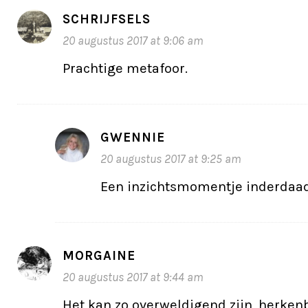
SCHRIJFSELS
20 augustus 2017 at 9:06 am
Prachtige metafoor.
GWENNIE
20 augustus 2017 at 9:25 am
Een inzichtsmomentje inderdaa
MORGAINE
20 augustus 2017 at 9:44 am
Het kan zo overweldigend zijn, herken